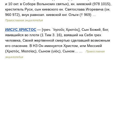
и 10 окт. в Соборе Волынских святых), кн. киевский (978 1015),
креститель Руси, сын киевского кн. Святослава Игоревича (ок.
960 972), внук равноап. киевской кнг. Ольги († 969) …
Православная энциклопедия
ИИСУС ХРИСТОС
— [греч. ᾿Ιησοῦς Χριστός], Сын Божий, Бог,
явившийся во плоти (1 Тим 3. 16), взявший на Себя грех
человека, Своей жертвенной смертью сделавший возможным
его спасение. В НЗ Он именуется Христом, или Мессией
(Χριστός, Μεσσίας), Сыном (υἱός), Сыном… …
Православная
энциклопедия