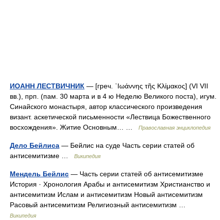
ИОАНН ЛЕСТВИЧНИК
— [греч. ᾿Ιωάννης τῆς Κλίμακος] (VI VII
вв.), прп. (пам. 30 марта и в 4 ю Неделю Великого поста), игум.
Синайского монастыря, автор классического произведения
визант. аскетической письменности «Лествица Божественного
восхождения». Житие Основным… …
Православная энциклопедия
Дело Бейлиса
— Бейлис на суде Часть серии статей об
антисемитизме …
Википедия
Мендель Бейлис
— Часть серии статей об антисемитизме
История · Хронология Арабы и антисемитизм Христианство и
антисемитизм Ислам и антисемитизм Новый антисемитизм
Расовый антисемитизм Религиозный антисемитизм …
Википедия