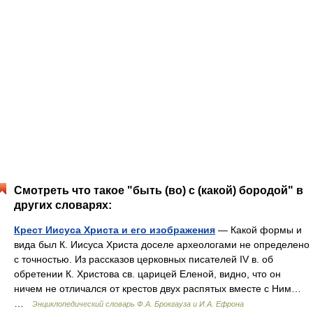
Смотреть что такое "быть (во) с (какой) бородой" в
других словарях:
Крест Иисуса Христа и его изображения
— Какой формы и
вида был К. Иисуса Христа доселе археологами не определено
с точностью. Из рассказов церковных писателей IV в. об
обретении К. Христова св. царицей Еленой, видно, что он
ничем не отличался от крестов двух распятых вместе с Ним…
…
Энциклопедический словарь Ф.А. Брокгауза и И.А. Ефрона