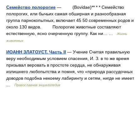
Семейство полорогие
— (Bovidae)** * * Семейство
полорогих, или бычьих самая обширная и разнообразная
группа парнокопытных, включает 45 50 современных родов и
около 130 видов. Полорогие животные составляют
естественную, ясно очерченную группу. Как ни… …
Жизнь
животных
ИОАНН ЗЛАТОУСТ. Часть II
— Учение Считая правильную
веру необходимым условием спасения, И. З. в то же время
призывал веровать в простоте сердца, не обнаруживая
излишнего любопытства и помня, что «природа рассудочных
доводов подобна некоему лабиринту и сетям, нигде не имеет
…
Православная энциклопедия