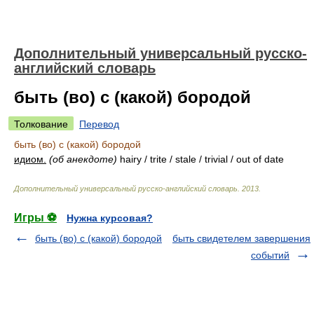
Дополнительный универсальный русско-
английский словарь
быть (во) с (какой) бородой
Толкование
Перевод
быть (во) с (какой) бородой
идиом.
(об анекдоте)
hairy / trite / stale / trivial / out of date
Дополнительный универсальный русско-английский словарь
.
2013
.
Игры ⚽
Нужна курсовая?
быть (во) с (какой) бородой
быть свидетелем завершения
событий